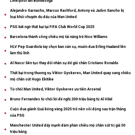
Liverpool lẫn Bundesliga
Alejandro Garnacho, Marcus Rashford, Antony và Jadon Sancho bị
loại khỏi chuyến du đấu của Man United
PSG bất ngờ thất bại tại FIFA Club World Cup 2025
Barcelona thành công chiêu mộ tài năng trẻ Nico Williams
HLV Pep Guardiola tay chọn ban cán sự, muốn đưa Erling Haaland lên
làm thủ lĩnh
Al Nassr liên tục thay đổi nhân sự để giữ chân Cristiano Ronaldo
Thất bại trong thương vụ Viktor Gyokeres, Man United quay sang chiêu
mộ chân sút Hugo Ekitike
Từ chối Man United, Viktor Gyokeres ưu tiên Arsenal
Bruno Fernandes từ chối lời đề nghị 200 triệu bảng từ Al Hilal
Cuộc đua giành Quả bóng vàng 2025 trở nên sôi động sau trận thắng
của PSG
Manchester United đẩy mạnh đàm phán chiêu mộ chân sút trị giá 50
triệu bảng