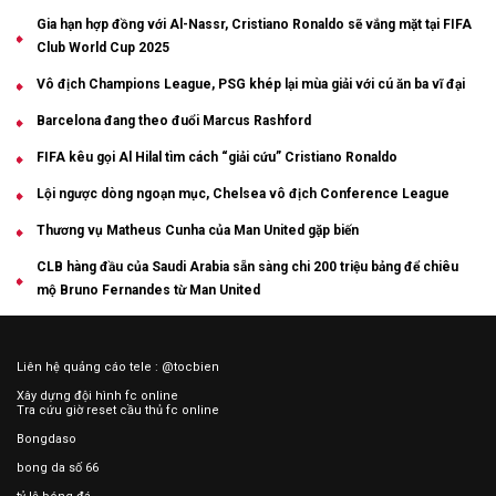
Gia hạn hợp đồng với Al-Nassr, Cristiano Ronaldo sẽ vắng mặt tại FIFA
Club World Cup 2025
Vô địch Champions League, PSG khép lại mùa giải với cú ăn ba vĩ đại
Barcelona đang theo đuổi Marcus Rashford
FIFA kêu gọi Al Hilal tìm cách “giải cứu” Cristiano Ronaldo
Lội ngược dòng ngoạn mục, Chelsea vô địch Conference League
Thương vụ Matheus Cunha của Man United gặp biến
CLB hàng đầu của Saudi Arabia sẵn sàng chi 200 triệu bảng để chiêu
mộ Bruno Fernandes từ Man United
Liên hệ quảng cáo tele : @tocbien
Xây dựng đội hình
fc online
Tra cứu
giờ reset cầu thủ
fc online
Bongdaso
bong da số 66