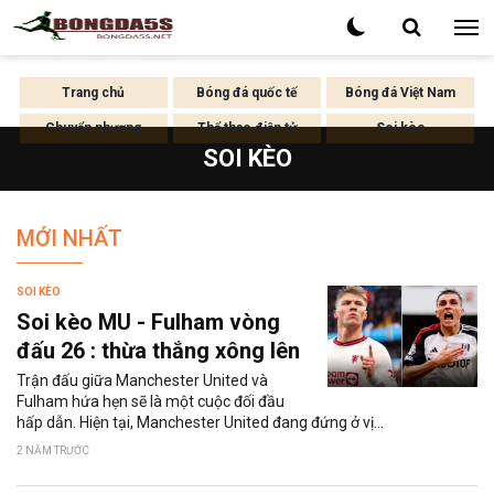
Trang chủ
Bóng đá quốc tế
Bóng đá Việt Nam
Chuyển nhượng
Thể thao điện tử
Soi kèo
SOI KÈO
MỚI NHẤT
SOI KÈO
Soi kèo MU - Fulham vòng
đấu 26 : thừa thắng xông lên
Trận đấu giữa Manchester United và
Fulham hứa hẹn sẽ là một cuộc đối đầu
hấp dẫn. Hiện tại, Manchester United đang đứng ở vị...
2 NĂM TRƯỚC