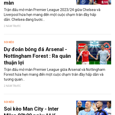
màn
Trận đấu mở màn Premier League 2023/24 giữa Chelsea và
Liverpool hứa hẹn mang đến một cuộc chạm trán đầy hấp
dẫn. Chelsea đang bước...
2 NĂM TRƯỚC
SOI KÈO
Dự đoán bóng đá Arsenal -
Nottingham Forest : Ra quân
thuận lợi
Trận đấu mở màn Premier League giữa Arsenal và Nottingham
Forest hứa hẹn mang đến một cuộc chạm trán đầy hấp dẫn và
tương quan...
2 NĂM TRƯỚC
SOI KÈO
Soi kèo Man City - Inter