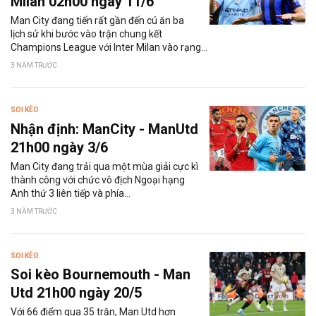
Milan 02h00 ngày 11/6
Man City đang tiến rất gần đến cú ăn ba
lịch sử khi bước vào trận chung kết
Champions League với Inter Milan vào rạng...
3 NĂM TRƯỚC
SOI KÈO
Nhận định: ManCity - ManUtd
21h00 ngày 3/6
Man City đang trải qua một mùa giải cực kì
thành công với chức vô địch Ngoại hạng
Anh thứ 3 liên tiếp và phía...
3 NĂM TRƯỚC
SOI KÈO
Soi kèo Bournemouth - Man
Utd 21h00 ngày 20/5
Với 66 điểm qua 35 trận, Man Utd hơn