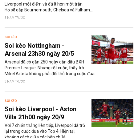
Liverpool một điểm và đá ít hơn một trận.
Họ sẽ gặp Bournemouth, Chelsea và Fulham...
3 NĂM TRƯỚC
SOI KÈO
Soi kèo Nottingham -
Arsenal 23h30 ngày 20/5
Arsenal đã có gần 250 ngày dẫn đầu BXH
Premier League. Nhưng rốt cuộc, thầy trò
Mikel Arteta không phải đối thủ trong cuộc đua...
3 NĂM TRƯỚC
SOI KÈO
Soi kèo Liverpool - Aston
Villa 21h00 ngày 20/9
Với 7 chiến thắng liên tiếp, Liverpool đã trở
lại trong cuộc đua vào Top 4. Hiện tại,
khoảng cách giữa các bên chỉ là...