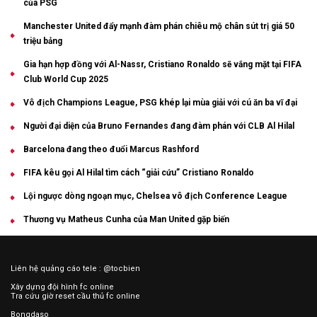
của PSG
Manchester United đẩy mạnh đàm phán chiêu mộ chân sút trị giá 50
triệu bảng
Gia hạn hợp đồng với Al-Nassr, Cristiano Ronaldo sẽ vắng mặt tại FIFA
Club World Cup 2025
Vô địch Champions League, PSG khép lại mùa giải với cú ăn ba vĩ đại
Người đại diện của Bruno Fernandes đang đàm phán với CLB Al Hilal
Barcelona đang theo đuổi Marcus Rashford
FIFA kêu gọi Al Hilal tìm cách “giải cứu” Cristiano Ronaldo
Lội ngược dòng ngoạn mục, Chelsea vô địch Conference League
Thương vụ Matheus Cunha của Man United gặp biến
Liên hệ quảng cáo tele : @tocbien
Xây dựng đội hình
fc online
Tra cứu
giờ reset cầu thủ
fc online
Bongdaso