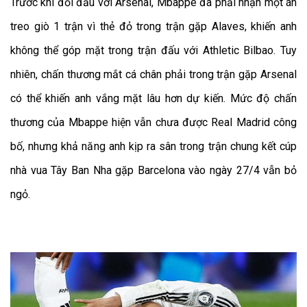
Trước khi đối đầu với Arsenal, Mbappe đã phải nhận một án
treo giò 1 trận vì thẻ đỏ trong trận gặp Alaves, khiến anh
không thể góp mặt trong trận đấu với Athletic Bilbao. Tuy
nhiên, chấn thương mắt cá chân phải trong trận gặp Arsenal
có thể khiến anh vắng mặt lâu hơn dự kiến. Mức độ chấn
thương của Mbappe hiện vẫn chưa được Real Madrid công
bố, nhưng khả năng anh kịp ra sân trong trận chung kết cúp
nhà vua Tây Ban Nha gặp Barcelona vào ngày 27/4 vẫn bỏ
ngỏ.