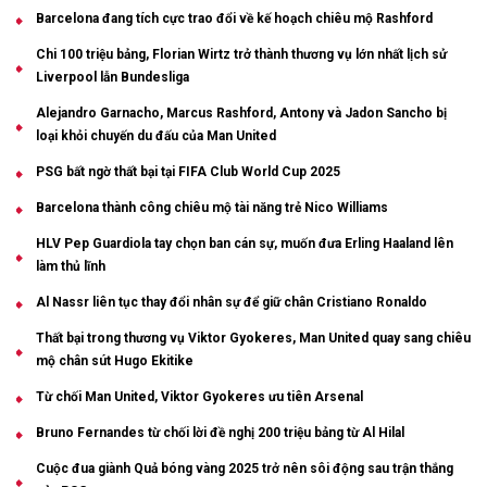
Barcelona đang tích cực trao đổi về kế hoạch chiêu mộ Rashford
Chi 100 triệu bảng, Florian Wirtz trở thành thương vụ lớn nhất lịch sử
Liverpool lẫn Bundesliga
Alejandro Garnacho, Marcus Rashford, Antony và Jadon Sancho bị
loại khỏi chuyến du đấu của Man United
PSG bất ngờ thất bại tại FIFA Club World Cup 2025
Barcelona thành công chiêu mộ tài năng trẻ Nico Williams
HLV Pep Guardiola tay chọn ban cán sự, muốn đưa Erling Haaland lên
làm thủ lĩnh
Al Nassr liên tục thay đổi nhân sự để giữ chân Cristiano Ronaldo
Thất bại trong thương vụ Viktor Gyokeres, Man United quay sang chiêu
mộ chân sút Hugo Ekitike
Từ chối Man United, Viktor Gyokeres ưu tiên Arsenal
Bruno Fernandes từ chối lời đề nghị 200 triệu bảng từ Al Hilal
Cuộc đua giành Quả bóng vàng 2025 trở nên sôi động sau trận thắng